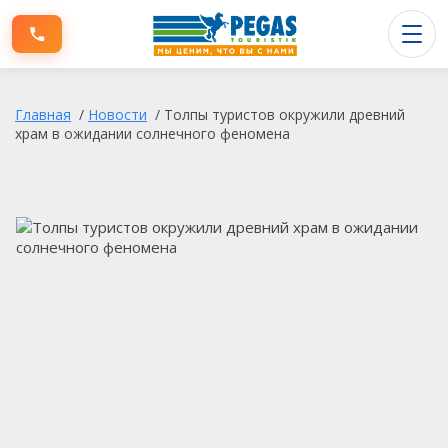
Туры заграницу
Главная
/
Новости
/
Толпы туристов окружили древний
Туры по России
храм в ожидании солнечного феномена
Информация для клиентов
О компании