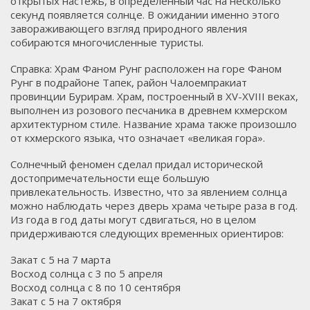
открытых настежь, в определенный час на несколько
секунд появляется солнце. В ожидании именно этого
завораживающего взгляд природного явления
собираются многочисленные туристы.
Справка: Храм Фаном Рунг расположен на горе Фаном
Рунг в подрайоне Тапек, район Чалоемпракиат
провинции Бурирам. Храм, построенный в XV-XVIII веках,
выполнен из розового песчаника в древнем кхмерском
архитектурном стиле. Название храма также произошло
от кхмерского языка, что означает «великая гора».
Солнечный феномен сделал придал исторической
достопримечательности еще большую
привлекательность. Известно, что за явлением солнца
можно наблюдать через дверь храма четыре раза в год.
Из года в год даты могут сдвигаться, но в целом
придерживаются следующих временных ориентиров:
Закат с 5 на 7 марта
Восход солнца с 3 по 5 апреля
Восход солнца с 8 по 10 сентября
Закат с 5 на 7 октября