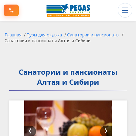
Туры заграницу
Главная
/
Туры для отдыха
/
Санатории и пансионаты
/
Туры по России
Санатории и пансионаты Алтая и Сибири
Информация для клиентов
О компании
Санатории и пансионаты
Алтая и Сибири