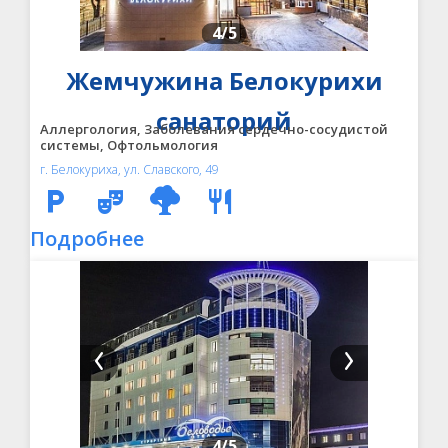
4
/5
Жемчужина Белокурихи
санаторий
Аллергология, Заболевания сердечно-сосудистой
системы, Офтольмология
г. Белокуриха, ул. Славского, 49
Подробнее
4
/5