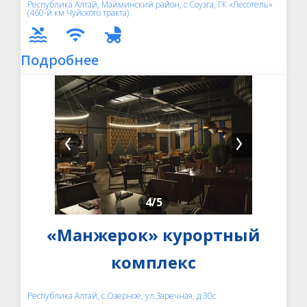
Республика Алтай, Майминский район, с.Соузга, ГК «Лесотель»
(460-й км Чуйского тракта)
Подробнее
4
/5
«Манжерок» курортный
комплекс
Республика Алтай, с.Озерное, ул.Заречная, д.30с