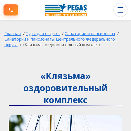
Туры заграницу
Главная
/
Туры для отдыха
/
Санатории и пансионаты
/
Туры по России
Санатории и пансионаты Центрального Федерального
округа
/
«Клязьма» оздоровительный комплекс
Информация для клиентов
О компании
«Клязьма»
оздоровительный
комплекс