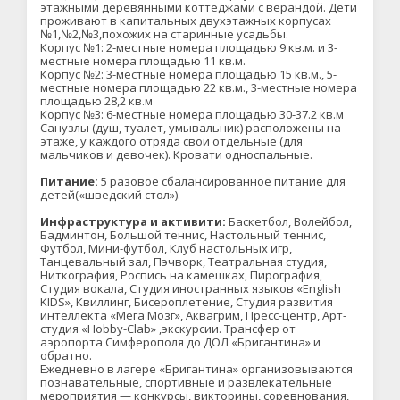
этажными деревянными коттеджами с верандой. Дети
проживают в капитальных двухэтажных корпусах
№1,№2,№3,похожих на старинные усадьбы.
Корпус №1: 2-местные номера площадью 9 кв.м. и 3-
местные номера площадью 11 кв.м.
Корпус №2: 3-местные номера площадью 15 кв.м., 5-
местные номера площадью 22 кв.м., 3-местные номера
площадью 28,2 кв.м
Корпус №3: 6-местные номера площадью 30-37.2 кв.м
Санузлы (душ, туалет, умывальник) расположены на
этаже, у каждого отряда свои отдельные (для
мальчиков и девочек). Кровати односпальные.
Питание:
5 разовое сбалансированное питание для
детей(«шведский стол»).
Инфраструктура и активити:
Баскетбол, Волейбол,
Бадминтон, Большой теннис, Настольный теннис,
Футбол, Мини-футбол, Клуб настольных игр,
Танцевальный зал, Пэчворк, Театральная студия,
Ниткография, Роспись на камешках, Пирография,
Студия вокала, Студия иностранных языков «English
KIDS», Квиллинг, Бисероплетение, Студия развития
интеллекта «Мега Мозг», Аквагрим, Пресс-центр, Арт-
студия «Hobby-Clab» ,экскурсии. Трансфер от
аэропорта Симферополя до ДОЛ «Бригантина» и
обратно.
Ежедневно в лагере «Бригантина» организовываются
познавательные, спортивные и развлекательные
мероприятия — конкурсы, викторины, соревнования,