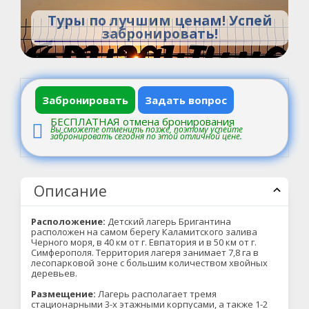
Туры по лучшим ценам! Успей
забронировать!
Забронировать
Задать вопрос
БЕСПЛАТНАЯ отмена бронирования
Вы сможете отменить позже, поэтому успейте
забронировать сегодня по этой отличной цене.
Описание
Расположение:
Детский лагерь Бригантина
расположен на самом берегу Каламитского залива
Черного моря, в 40 км от г. Евпатория и в 50 км от г.
Симферополя. Территория лагеря занимает 7,8 га в
лесопарковой зоне с большим количеством хвойных
деревьев.
Размещение:
Лагерь располагает тремя
стационарными 3-х этажными корпусами, а также 1-2