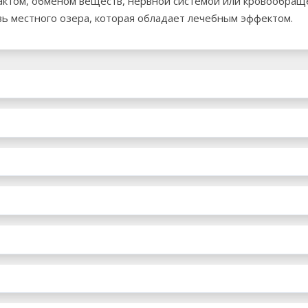
ктом, обменом веществ, нервной системой или кровообраще
зь местного озера, которая обладает лечебным эффектом.