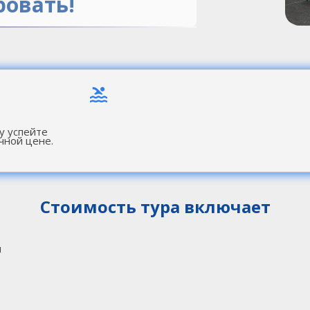
ровать!
у успейте
чной цене.
Стоимость тура включает
и