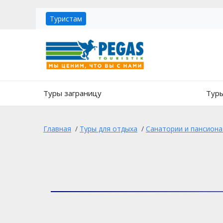
Туристам
Туры заграницу
Туры
Главная
/
Туры для отдыха
/
Санатории и пансион