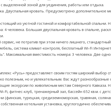
 выделенной зоной для уединения, работы или отдыха.
ка. Двуспальная кровать. Предусмотрено дополнительное ме
стоящий из уютной гостиной и комфортабельной спальни. 
: 4 человека. Большая двуспальная кровать в спальне, рас
и.
 сервис, не потратив при этом ничего лишнего, стандартный
ебель, система климат-контроля, бесплатный Wi-Fi Интернет
". Максимальная вместимость номера: 3 человека. Две одно
плекс «Русь» предоставляет своим гостям широкий выбор сп
ько полезным, но и увлекательным. Вас ждут разнообразные
ющие экскурсии по живописным местам Северного Кавказа. Н
Wi-Fi, фитнес-клуб, тренажерный зал, бассейн 652 кв.м. с де
и (финская, турецкая, средиземноморская, травяная, соляная,
е собственная котельная установка, круглогодично обеспечи