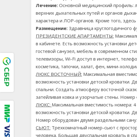
Лечение:
Основной медицинский профиль: л
верхних дыхательных путей и органов дыхан
характера и ЛОР-органов. Кроме того, здес
Размещение:
Здравница круглогодичного ф
ПРЕЗИДЕНТСКИЕ АПАРТАМЕНТЫ:
Максималь
в кабинете. Есть возможность установки дет
гостевой санузел, мебель в современном ст
телевизоры, Wi-Fi доступ в интернет, телеф
косметика, тапочки, халат, фен, мини-холоди
ЛЮКС ВОСТОЧНЫЙ:
Максимальная вместимост
возможность установки детской кроватки. 
спальни. Создать атмосферу восточной сказ
затейливая ковка и узорчатые стены. Номер
ЛЮКС:
Максимальная вместимость номера: 4 
возможность установки детской кроватки. Д
Номер оборудован двумя раздельными сану
СЬЮТ:
Трехкомнатный номер-сьют с просторн
человека. Большая двуспальная кровать в сп