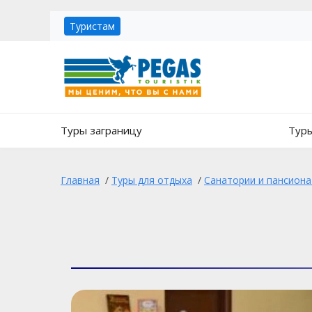
Туристам
Туры заграницу
Туры
Главная
/
Туры для отдыха
/
Санатории и пансион