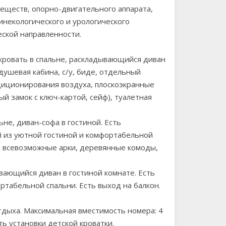
еществ, опорно-двигательного аппарата,
инекологического и урологического
еской направленности.
кровать в спальне, раскладывающийся диван
душевая кабина, с/у, биде, отдельный
ндиционирования воздуха, плоскоэкранные
й замок с ключ-картой, сейф), туалетная
не, диван-софа в гостиной. Есть
й из уютной гостиной и комфортабельной
а, всевозможные арки, деревянные комоды,
вающийся диван в гостиной комнате. Есть
ртабельной спальни. Есть выход на балкон.
тдыха. Максимальная вместимость номера: 4
ь установки детской кроватки.