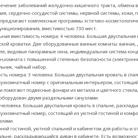
ечение заболеваний желудочно-кишечного тракта, обмена в
ия, сердечно-сосудистой системы, нервной системы, кожи, г
ь предлагают комплексные программы эстетико-косметологич
ункционирования, вместимостью 730 мест.
ная вместимость номера: 4 человека. Большая двуспальная 
ской кроватки. Две оборудованные ванные комнаты: ванная, 
иле, видовые панорамные окна, индивидуальная система ко
он,комната с повышенной степенью безопасности (электронны
льник, чайный набор.
ь номера: 3 человека. Большая двуспальная кровать в спаль
Двухкомнатный номер с оригинальным интерьером, состоящи
ки помогают подвесные фонари из металла и цветного стекл
 оборудован двумя раздельными санузлами.
человека. Большая двуспальная кровать в спальне, расклады
вухкомнатный номер, состоящий из уютной гостиной и комфо
злами.
ой гостиной, уютной спальней и кабинетом для работы и о
альне, раскладывающийся диван в кабинете. Есть возможност