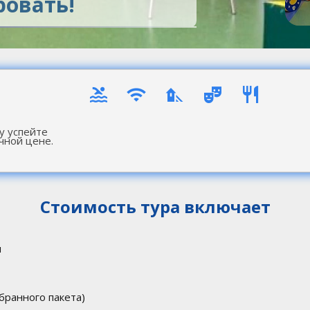
ровать!
у успейте
чной цене.
Стоимость тура включает
и
бранного пакета)