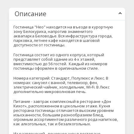
Описание
Гостиница "Нео" находится на въезде в курортную
зону Белокуриха, напротив знаменитого
аквапарка Беловодье. Вся инфраструктура города,
парковка, летнее кафе находятся в шаговой
доступности от гостиницы.
Гостиница состоит из одного корпуса, который
представляет собой здание из 4-х этажей,
вместимостью до 56 гостей. Каждый из номеров
гостиницы оформлен в оригинальном стиле.
Номера категорий: Стандарт, Полулюкс и Люкс. В
номерах: санузел с ванной, телевизор, фен,
электрический чайник, холодильник, Wi-Fi. В Люкс
дополнительно микроволновая печь.
Питание - завтрак комплексный в ресторане «Дон
Кихот», расположенном в цокольном этаже. Кухня
ресторана гостиницы отличается высоким уровнем
изысканности, большим разнообразием блюд,
огромным ассортиментом различного рода напитков,
как алкогольных, так и безалкогольных.
Из развлечений - вечернее шоу в ресторане.