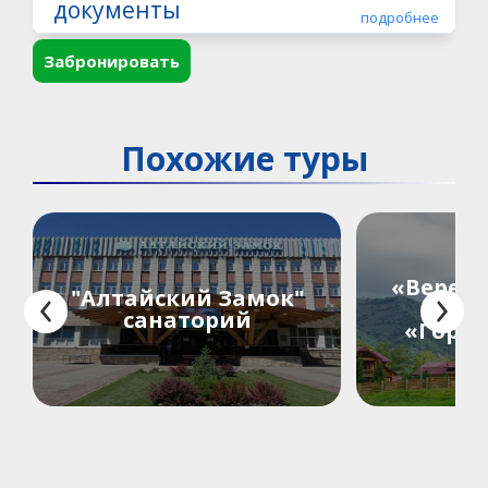
документы
подробнее
Забронировать
Похожие туры
«Верес
"Алтайский Замок"
отел
санаторий
«Горно