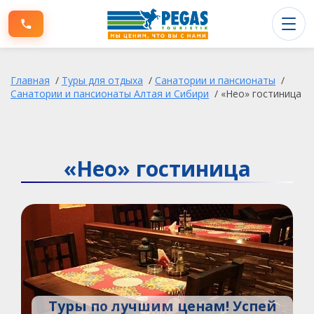
Туры заграницу
Главная
/
Туры для отдыха
/
Санатории и пансионаты
/
Туры по России
Санатории и пансионаты Алтая и Сибири
/
«Нео» гостиница
Информация для клиентов
О компании
«Нео» гостиница
Туры по лучшим ценам! Успей