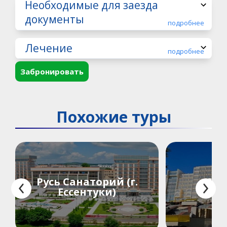
Необходимые для заезда
документы
подробнее
Лечение
подробнее
Забронировать
Похожие туры
Русь Санаторий (г.
«Сол
Ессентуки)
са