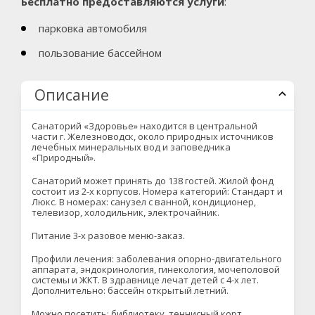
Бесплатно предоставляются услуги
:
парковка автомобиля
пользование бассейном
Описание
Санаторий «Здоровье» находится в центральной
части г. Железноводск, около природных источников
лечебных минеральных вод и заповедника
«Природный».
Санаторий может принять до 138 гостей. Жилой фонд
состоит из 2-х корпусов. Номера категорий: Стандарт и
Люкс. В номерах: санузел с ванной, кондиционер,
телевизор, холодильник, электрочайник.
Питание 3-х разовое меню-заказ.
Профили лечения: заболевания опорно-двигательного
аппарата, эндокринология, гинекология, мочеполовой
системы и ЖКТ. В здравнице лечат детей с 4-х лет.
Дополнительно: бассейн открытый летний.
Можно посетить: библиотеку, теннисный корт,