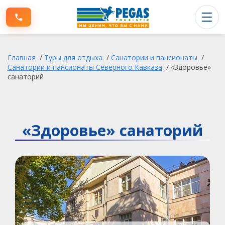
Туры заграницу
Главная
/
Туры для отдыха
/
Санатории и пансионаты
/
Туры по России
Санатории и пансионаты Северного Кавказа
/
«Здоровье»
санаторий
Информация для клиентов
О компании
«Здоровье» санаторий